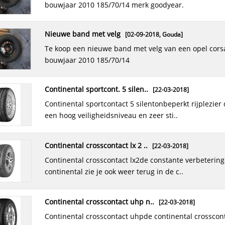
bouwjaar 2010 185/70/14 merk goodyear.
nieuwe band met velg
[02-09-2018,
Gouda
]
te koop een nieuwe band met velg van een opel corsa
bouwjaar 2010 185/70/14
continental sportcont. 5 silen..
[22-03-2018]
continental sportcontact 5 silentonbeperkt rijplezier dankzij
een hoog veiligheidsniveau en zeer sti..
continental crosscontact lx 2 ..
[22-03-2018]
continental crosscontact lx2de constante verbeteringen van
continental zie je ook weer terug in de c..
continental crosscontact uhp n..
[22-03-2018]
continental crosscontact uhpde continental crosscontact uhp