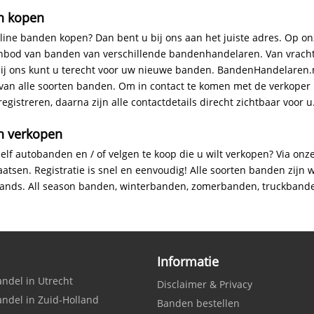
n kopen
nline banden kopen? Dan bent u bij ons aan het juiste adres. Op on
anbod van banden van verschillende bandenhandelaren. Van vrac
bij ons kunt u terecht voor uw nieuwe banden. BandenHandelaren.nl
van alle soorten banden. Om in contact te komen met de verkoper h
egistreren, daarna zijn alle contactdetails direcht zichtbaar voor u
n verkopen
zelf autobanden en / of velgen te koop die u wilt verkopen? Via onz
laatsen. Registratie is snel en eenvoudig! Alle soorten banden zijn
nds. All season banden, winterbanden, zomerbanden, truckband
Informatie
ndel in Utrecht
Disclaimer & Privacy
ndel in Zuid-Holland
Banden bestellen