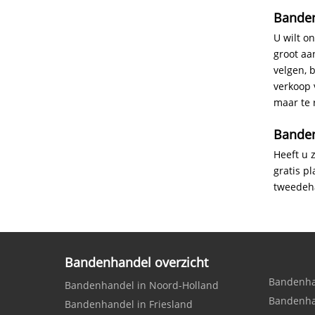
Bande
U wilt o
groot a
velgen, 
verkoop 
maar te r
Bande
Heeft u 
gratis p
tweedeha
Bandenhandel overzicht
Bandenha
Bandenhandel in Noord-Holland
Bandenha
Bandenhandel in Friesland