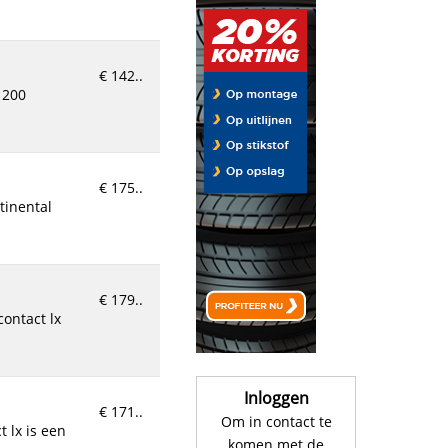
€ 142..
€ 175..
€ 179..
Inloggen
€ 171..
Om in contact te
komen met de