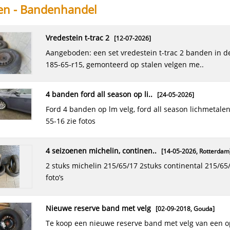
en - Bandenhandel
vredestein t-trac 2
[12-07-2026]
aangeboden: een set vredestein t-trac 2 banden in de maat
185-65-r15, gemonteerd op stalen velgen me..
4 banden ford all season op li..
[24-05-2026]
ford 4 banden op lm velg, ford all season lichmetalen velg 215-
55-16 zie fotos
4 seizoenen michelin, continen..
[14-05-2026,
Rotterdam
2 stuks michelin 215/65/17 2stuks continental 215/65/17 zie
foto’s
nieuwe reserve band met velg
[02-09-2018,
Gouda
]
te koop een nieuwe reserve band met velg van een opel corsa