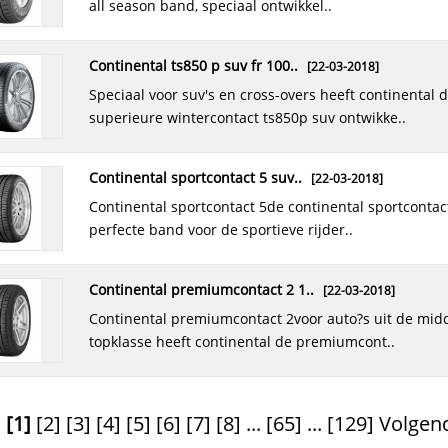
all season band, speciaal ontwikkel..
continental ts850 p suv fr 100..
[22-03-2018]
speciaal voor suv's en cross-overs heeft continental de
superieure wintercontact ts850p suv ontwikke..
continental sportcontact 5 suv..
[22-03-2018]
continental sportcontact 5de continental sportcontact 5 is de
perfecte band voor de sportieve rijder..
continental premiumcontact 2 1..
[22-03-2018]
continental premiumcontact 2voor auto?s uit de midden- en
topklasse heeft continental de premiumcont..
[1]
[2]
[3]
[4]
[5]
[6]
[7]
[8]
...
[65]
...
[129]
Volgend