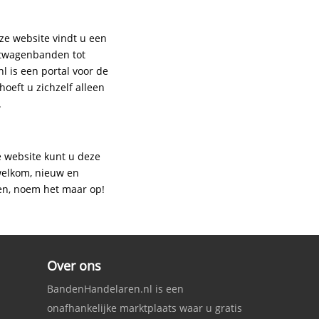
ze website vindt u een
htwagenbanden tot
 is een portal voor de
oeft u zichzelf alleen
.
e website kunt u deze
 welkom, nieuw en
en, noem het maar op!
Over ons
BandenHandelaren.nl is een
onafhankelijke marktplaats waar u gratis