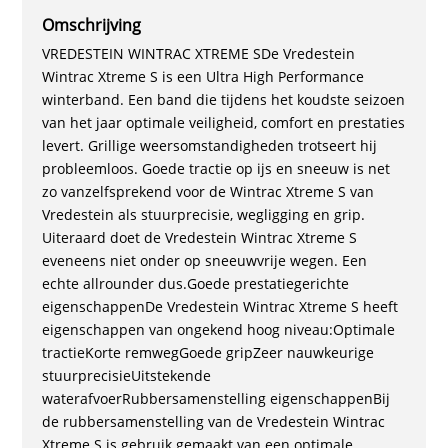
Omschrijving
VREDESTEIN WINTRAC XTREME SDe Vredestein
Wintrac Xtreme S is een Ultra High Performance
winterband. Een band die tijdens het koudste seizoen
van het jaar optimale veiligheid, comfort en prestaties
levert. Grillige weersomstandigheden trotseert hij
probleemloos. Goede tractie op ijs en sneeuw is net
zo vanzelfsprekend voor de Wintrac Xtreme S van
Vredestein als stuurprecisie, wegligging en grip.
Uiteraard doet de Vredestein Wintrac Xtreme S
eveneens niet onder op sneeuwvrije wegen. Een
echte allrounder dus.Goede prestatiegerichte
eigenschappenDe Vredestein Wintrac Xtreme S heeft
eigenschappen van ongekend hoog niveau:Optimale
tractieKorte remwegGoede gripZeer nauwkeurige
stuurprecisieUitstekende
waterafvoerRubbersamenstelling eigenschappenBij
de rubbersamenstelling van de Vredestein Wintrac
Xtreme S is gebruik gemaakt van een optimale