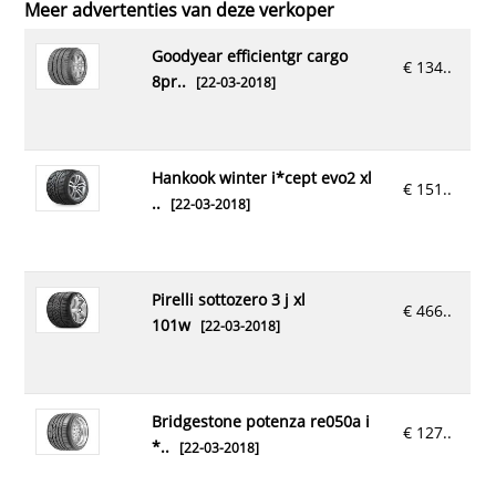
Meer advertenties van deze verkoper
goodyear efficientgr cargo
€ 134..
8pr..
[22-03-2018]
hankook winter i*cept evo2 xl
€ 151..
..
[22-03-2018]
pirelli sottozero 3 j xl
€ 466..
101w
[22-03-2018]
bridgestone potenza re050a i
€ 127..
*..
[22-03-2018]