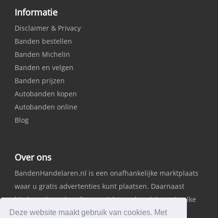
Informatie
Disclaimer & Privacy
Banden bestellen
Banden Michelin
Banden en velgen
Banden prijzen
Autobanden kopen
Autobanden online
Blog
Over ons
BandenHandelaren.nl is een onafhankelijke marktplaats
waar u gratis advertenties kunt plaatsen. Daarnaast
bieden wij een handig overzicht van handelaren in elke
provincie.
Deze website maakt gebruik van cookies. Met