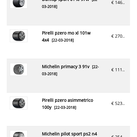
€ 146..
03-2018]
pirelli pzero mo xl 101w
€ 270..
4x4
[22-03-2018]
michelin primacy 3 91v
[22-
€ 111..
03-2018]
pirelli pzero asimmetrico
€ 523..
100y
[22-03-2018]
michelin pilot sport ps2 n4
€ 254..