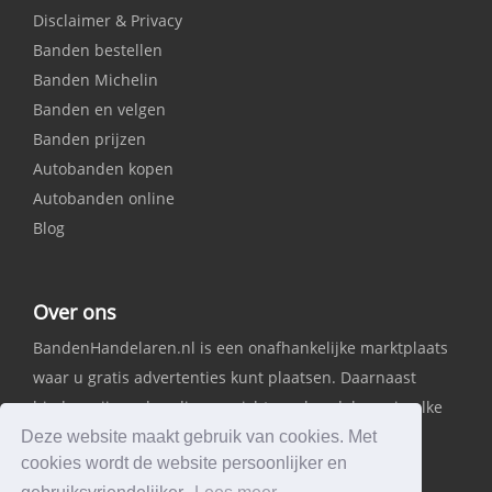
Disclaimer & Privacy
Banden bestellen
Banden Michelin
Banden en velgen
Banden prijzen
Autobanden kopen
Autobanden online
Blog
Over ons
BandenHandelaren.nl is een onafhankelijke marktplaats
waar u gratis advertenties kunt plaatsen. Daarnaast
bieden wij een handig overzicht van handelaren in elke
provincie.
Deze website maakt gebruik van cookies. Met
cookies wordt de website persoonlijker en