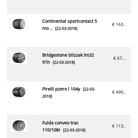
continental sportcontact 5
€ 163..
mo ..
[22-03-2018]
bridgestone blizzak lm32
€ 67...
91h
[22-03-2018]
pirelli pzero l 104y
[22-03-
€ 490..
2018]
fulda conveo trac
€ 113..
110/108r
[22-03-2018]