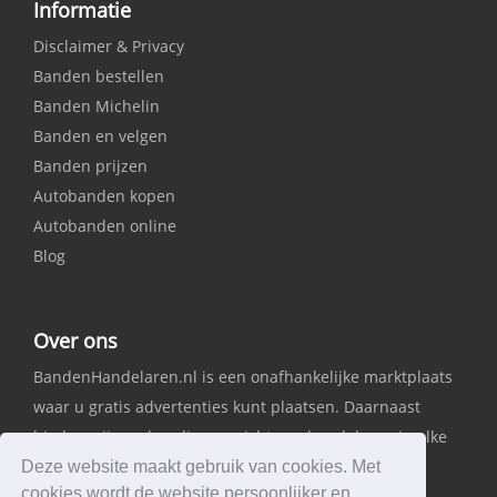
Informatie
Disclaimer & Privacy
Banden bestellen
Banden Michelin
Banden en velgen
Banden prijzen
Autobanden kopen
Autobanden online
Blog
Over ons
BandenHandelaren.nl is een onafhankelijke marktplaats
waar u gratis advertenties kunt plaatsen. Daarnaast
bieden wij een handig overzicht van handelaren in elke
provincie.
Deze website maakt gebruik van cookies. Met
cookies wordt de website persoonlijker en