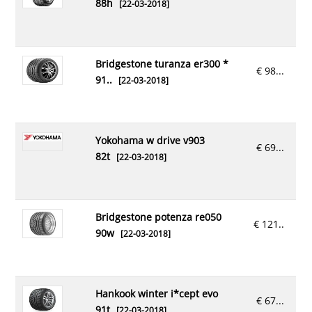
88h
[22-03-2018]
bridgestone turanza er300 *
€ 98...
91..
[22-03-2018]
yokohama w drive v903
€ 69...
82t
[22-03-2018]
bridgestone potenza re050
€ 121..
90w
[22-03-2018]
hankook winter i*cept evo
€ 67...
91t
[22-03-2018]